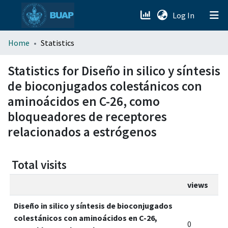
(current)
Log In
menu.section.about_menu
Home
Statistics
All of DSpace
Statistics for Diseño in silico y síntesis
de bioconjugados colestánicos con
aminoácidos en C-26, como
bloqueadores de receptores
relacionados a estrógenos
Total visits
views
Diseño in silico y síntesis de bioconjugados
colestánicos con aminoácidos en C-26,
0