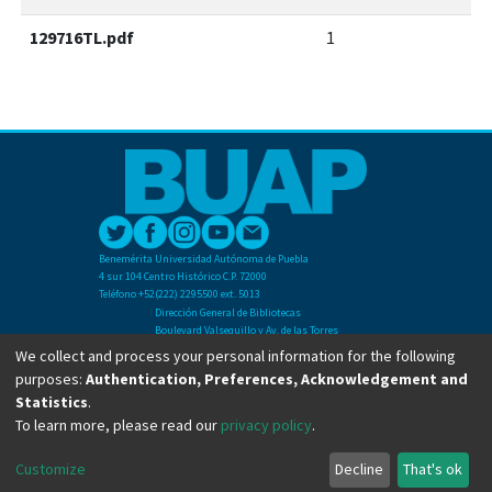
129716TL.pdf
1
Benemérita Universidad Autónoma de Puebla
4 sur 104 Centro Histórico C.P. 72000
Teléfono +52(222) 2295500 ext. 5013
Dirección General de Bibliotecas
Boulevard Valsequillo y Av. de las Torres
Ciudad Universitaria. Col. San Manuel
We collect and process your personal information for the following
C.P. 72570
purposes:
Authentication, Preferences, Acknowledgement and
Teléfono +52 (222) 2295500 Ext 2901
Statistics
.
To learn more, please read our
privacy policy
.
Copyright © Dirección General de Bibliotecas - BUAP 2024. All right reserved.
Customize
Decline
That's ok