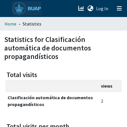
(current)
Log In
menu.section.about_menu
Home
Statistics
All of DSpace
Statistics for Clasificación
automática de documentos
propagandísticos
Total visits
views
Clasificación automática de documentos
2
propagandísticos
Total visits per month