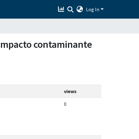
Log In
l impacto contaminante
views
0