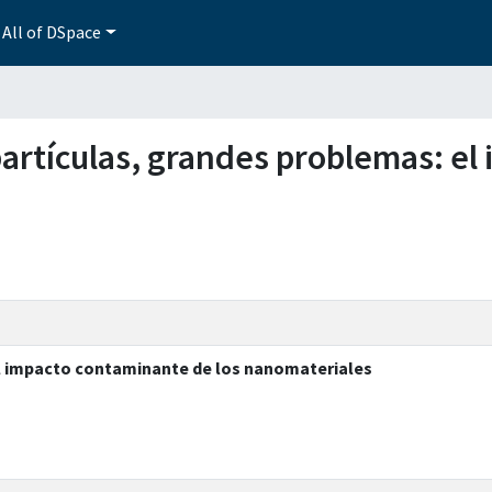
All of DSpace
 partículas, grandes problemas: e
l impacto contaminante de los nanomateriales