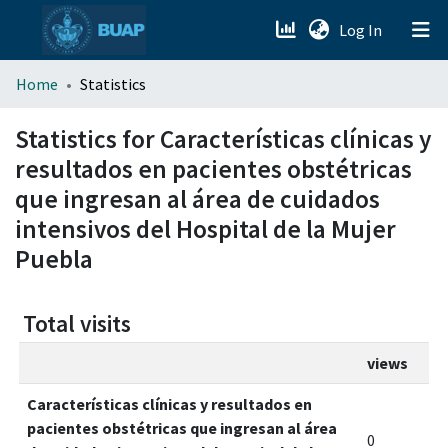
(current)
Log In
menu.section.about_menu
Home
Statistics
All of DSpace
Statistics for Características clínicas y
resultados en pacientes obstétricas
que ingresan al área de cuidados
intensivos del Hospital de la Mujer
Puebla
Total visits
views
Características clínicas y resultados en
pacientes obstétricas que ingresan al área
0