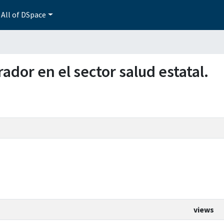
All of DSpace
rador en el sector salud estatal.
views