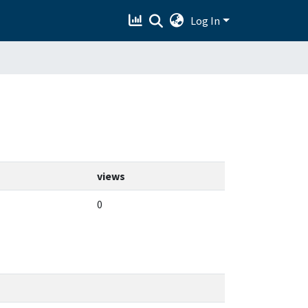
Log In
views
0