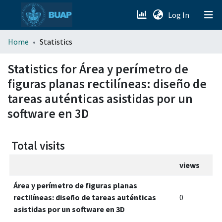
(current)
Log In
menu.section.about_menu
Home
Statistics
All of DSpace
Statistics for Área y perímetro de
figuras planas rectilíneas: diseño de
tareas auténticas asistidas por un
software en 3D
Total visits
views
Área y perímetro de figuras planas
rectilíneas: diseño de tareas auténticas
0
asistidas por un software en 3D