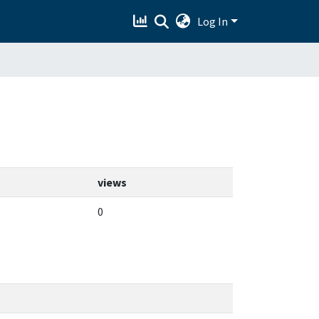
Log In
views
0