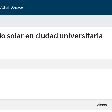
All of DSpace
io solar en ciudad universitaria
views