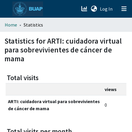
(current)
Log In
menu.section.about_menu
Home
Statistics
All of DSpace
Statistics for ARTI: cuidadora virtual
para sobrevivientes de cáncer de
mama
Total visits
views
ARTI: cuidadora virtual para sobrevivientes
0
de cáncer de mama
Total visits per month