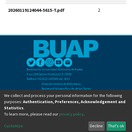
20260119124044-5615-T.pdf
2
Benemérita Universidad Autónoma de Puebla
4 sur 104 Centro Histórico C.P. 72000
Teléfono +52(222) 2295500 ext. 5013
Dirección General de Bibliotecas
Boulevard Valsequillo y Av. de las Torres
Ciudad Universitaria. Col. San Manuel
We collect and process your personal information for the following
C.P. 72570
purposes:
Authentication, Preferences, Acknowledgement and
Teléfono +52 (222) 2295500 Ext 2901
Statistics
.
To learn more, please read our
privacy policy
.
Copyright © Dirección General de Bibliotecas - BUAP 2024. All right reserved.
Customize
Decline
That's ok