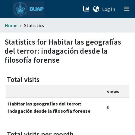
(current)
Log In
menu.section.about_menu
Home
Statistics
All of DSpace
Statistics for Habitar las geografías
del terror: indagación desde la
filosofía forense
Total visits
views
Habitar las geografías del terror:
0
indagación desde la filosofía forense
Total visits per month