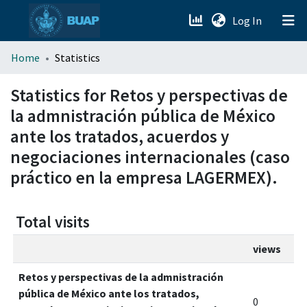
(current)
Log In
menu.section.about_menu
Home
Statistics
All of DSpace
Statistics for Retos y perspectivas de
la admnistración pública de México
ante los tratados, acuerdos y
negociaciones internacionales (caso
práctico en la empresa LAGERMEX).
Total visits
views
Retos y perspectivas de la admnistración
pública de México ante los tratados,
0