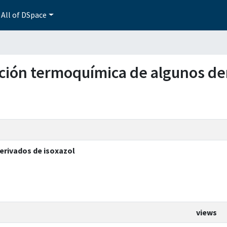
All of DSpace
zación termoquímica de algunos de
erivados de isoxazol
views