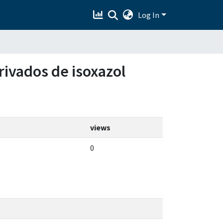
Log In
rivados de isoxazol
views
0