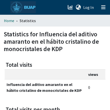
(current)
Log In
menu.section.about_menu
Home
Statistics
All of DSpace
Statistics for Influencia del aditivo
amaranto en el hábito cristalino de
monocristales de KDP
Total visits
views
Influencia del aditivo amaranto en el
0
hábito cristalino de monocristales de KDP
Total visits per month