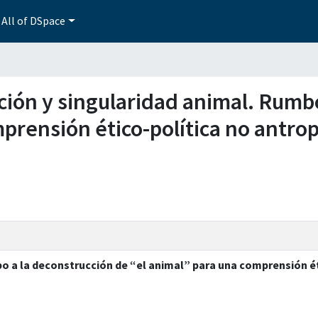
All of DSpace
cción y singularidad animal. Rumb
prensión ético-política no antrop
o a la deconstrucción de “el animal” para una comprensión ét