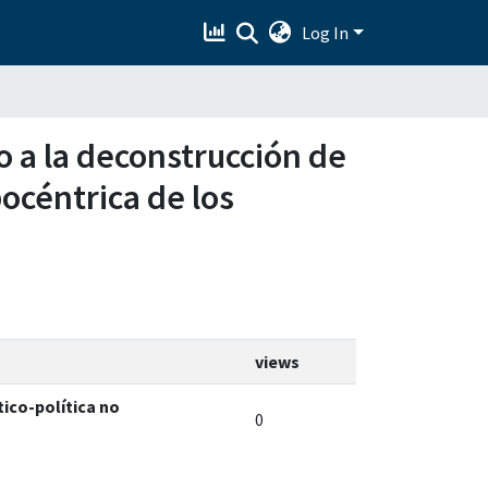
Log In
o a la deconstrucción de
océntrica de los
views
ico-política no
0