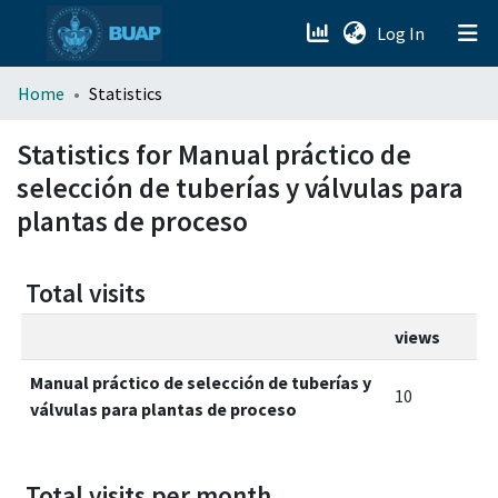
(current)
Log In
menu.section.about_menu
Home
Statistics
All of DSpace
Statistics for Manual práctico de
selección de tuberías y válvulas para
plantas de proceso
Total visits
views
Manual práctico de selección de tuberías y
10
válvulas para plantas de proceso
Total visits per month