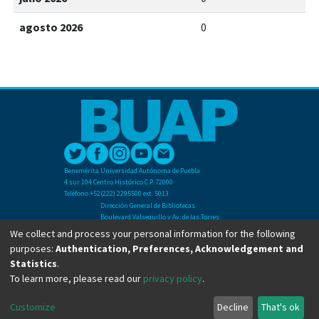
agosto 2026
0
Benemérita Universidad Autónoma de Puebla
4 sur 104 Centro Histórico C.P. 72000
Teléfono +52(222) 2295500 ext. 5013
Dirección General de Bibliotecas
Boulevard Valsequillo y Av. de las Torres
Ciudad Universitaria. Col. San Manuel
We collect and process your personal information for the following
C.P. 72570
purposes:
Authentication, Preferences, Acknowledgement and
Teléfono +52 (222) 2295500 Ext 2901
Statistics
.
To learn more, please read our
privacy policy
.
Copyright © Dirección General de Bibliotecas - BUAP 2024. All right reserved.
Customize
Decline
That's ok