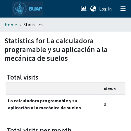
(current)
Log In
menu.section.about_menu
Home
Statistics
All of DSpace
Statistics for La calculadora
programable y su aplicación a la
mecánica de suelos
Total visits
views
La calculadora programable y su
0
aplicación a la mecánica de suelos
Total visits per month