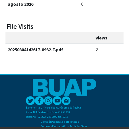
agosto 2026
0
File Visits
views
20250804142617-8932-T.pdf
2
Benemérita Universidad Autónoma de Puebla
4 sur 104 Centro Histórico C.P. 72000
Teléfono +52(222) 2295500 ext. 5013
Dirección General de Bibliotecas
Boulevard Valsequillo y Av. de las Torres