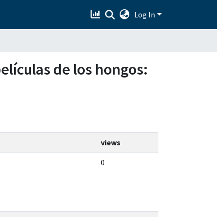
Log In
películas de los hongos:
views
0