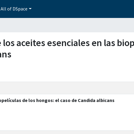
All of DSpace
de los aceites esenciales en las bio
ans
iopelículas de los hongos: el caso de Candida albicans