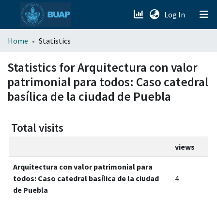
(current)
Log In
menu.section.about_menu
Home
Statistics
All of DSpace
Statistics for Arquitectura con valor
patrimonial para todos: Caso catedral
basílica de la ciudad de Puebla
Total visits
views
Arquitectura con valor patrimonial para
todos: Caso catedral basílica de la ciudad
4
de Puebla