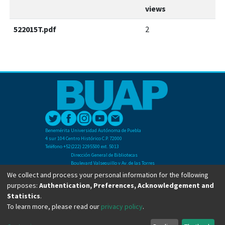
views
522015T.pdf
2
Benemérita Universidad Autónoma de Puebla
4 sur 104 Centro Histórico C.P. 72000
Teléfono +52(222) 2295500 ext. 5013
Dirección General de Bibliotecas
Boulevard Valsequillo y Av. de las Torres
Ciudad Universitaria. Col. San Manuel
We collect and process your personal information for the following
C.P. 72570
purposes:
Authentication, Preferences, Acknowledgement and
Teléfono +52 (222) 2295500 Ext 2901
Statistics
.
To learn more, please read our
privacy policy
.