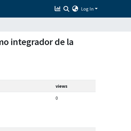
Log In
omo integrador de la
views
0