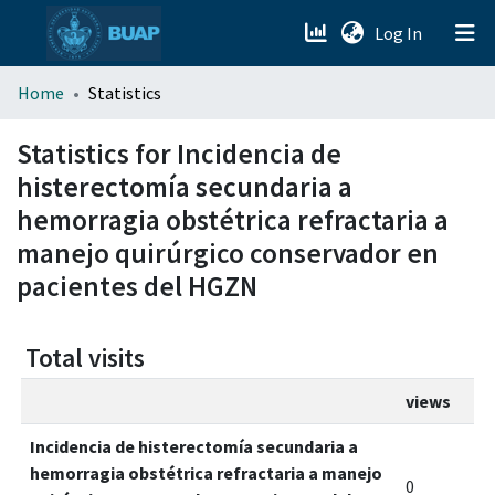
(current)
Log In
menu.section.about_menu
Home
Statistics
All of DSpace
Statistics for Incidencia de
histerectomía secundaria a
hemorragia obstétrica refractaria a
manejo quirúrgico conservador en
pacientes del HGZN
Total visits
views
Incidencia de histerectomía secundaria a
hemorragia obstétrica refractaria a manejo
0