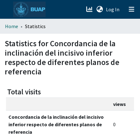
(current)
Log In
menu.section.about_menu
Home
Statistics
All of DSpace
Statistics for Concordancia de la
inclinación del incisivo inferior
respecto de diferentes planos de
referencia
Total visits
views
Concordancia de la inclinación del incisivo
inferior respecto de diferentes planos de
0
referencia