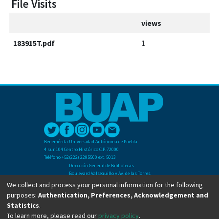
File Visits
views
183915T.pdf
1
Benemérita Universidad Autónoma de Puebla
4 sur 104 Centro Histórico C.P. 72000
Teléfono +52(222) 2295500 ext. 5013
Dirección General de Bibliotecas
Boulevard Valsequillo y Av. de las Torres
Ciudad Universitaria. Col. San Manuel
We collect and process your personal information for the following
C.P. 72570
purposes:
Authentication, Preferences, Acknowledgement and
Teléfono +52 (222) 2295500 Ext 2901
Statistics
.
To learn more, please read our
privacy policy
.