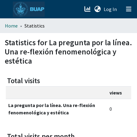
(current)
Log In
menu.section.about_menu
Home
Statistics
All of DSpace
Statistics for La pregunta por la línea.
Una re-flexión fenomenológica y
estética
Total visits
views
La pregunta por la línea. Una re-flexión
0
fenomenológica y estética
Total visits per month