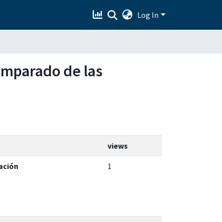
Log In
comparado de las
views
ación
1