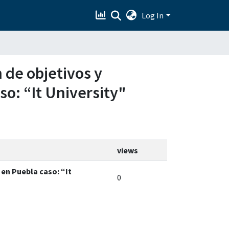
Log In
 de objetivos y
o: “It University"
views
en Puebla caso: “It
0