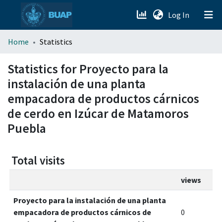
(current)
Log In
menu.section.about_menu
Home
Statistics
All of DSpace
Statistics for Proyecto para la
instalación de una planta
empacadora de productos cárnicos
de cerdo en Izúcar de Matamoros
Puebla
Total visits
views
Proyecto para la instalación de una planta
empacadora de productos cárnicos de
0