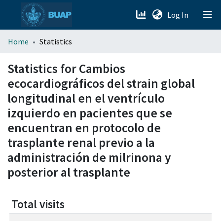
(current)
Log In
menu.section.about_menu
Home
Statistics
All of DSpace
Statistics for Cambios
ecocardiográficos del strain global
longitudinal en el ventrículo
izquierdo en pacientes que se
encuentran en protocolo de
trasplante renal previo a la
administración de milrinona y
posterior al trasplante
Total visits