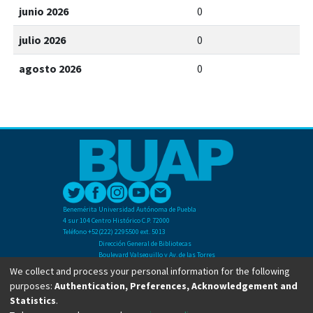
junio 2026
0
julio 2026
0
agosto 2026
0
Benemérita Universidad Autónoma de Puebla
4 sur 104 Centro Histórico C.P. 72000
Teléfono +52(222) 2295500 ext. 5013
Dirección General de Bibliotecas
Boulevard Valsequillo y Av. de las Torres
Ciudad Universitaria. Col. San Manuel
We collect and process your personal information for the following
C.P. 72570
purposes:
Authentication, Preferences, Acknowledgement and
Teléfono +52 (222) 2295500 Ext 2901
Statistics
.