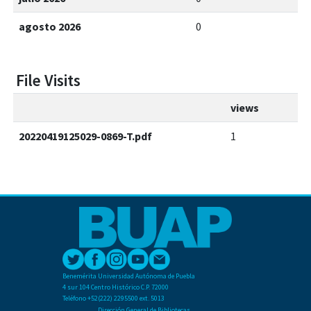
agosto 2026
0
File Visits
views
20220419125029-0869-T.pdf
1
Benemérita Universidad Autónoma de Puebla
4 sur 104 Centro Histórico C.P. 72000
Teléfono +52(222) 2295500 ext. 5013
Dirección General de Bibliotecas