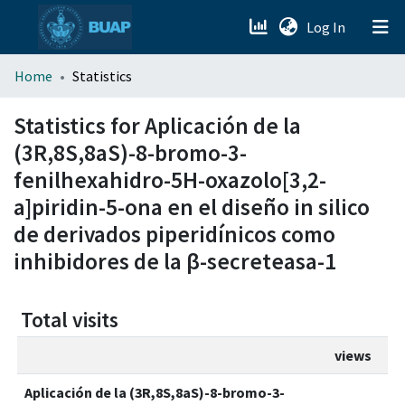
(current)
Log In
menu.section.about_menu
Home
Statistics
All of DSpace
Statistics for Aplicación de la
(3R,8S,8aS)-8-bromo-3-
fenilhexahidro-5H-oxazolo[3,2-
a]piridin-5-ona en el diseño in silico
de derivados piperidínicos como
inhibidores de la β-secreteasa-1
Total visits
views
Aplicación de la (3R,8S,8aS)-8-bromo-3-