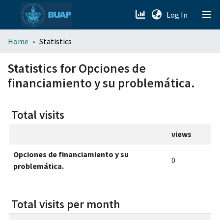
(current)
Log In
menu.section.about_menu
Home
Statistics
All of DSpace
Statistics for Opciones de
financiamiento y su problemática.
Total visits
views
Opciones de financiamiento y su
0
problemática.
Total visits per month