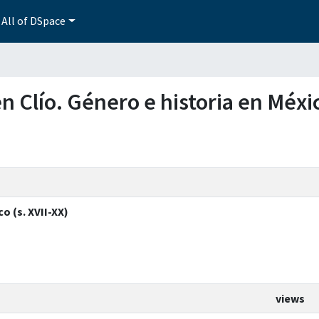
All of DSpace
en Clío. Género e historia en Méxic
o (s. XVII-XX)
views