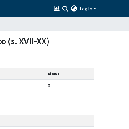
Log In
o (s. XVII-XX)
views
0