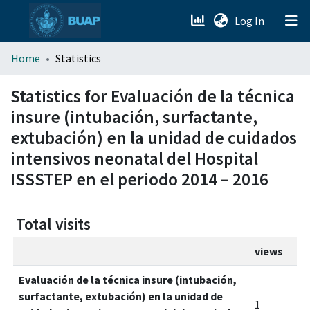
(current)
Log In
menu.section.about_menu
Home
Statistics
All of DSpace
Statistics for Evaluación de la técnica
insure (intubación, surfactante,
extubación) en la unidad de cuidados
intensivos neonatal del Hospital
ISSSTEP en el periodo 2014 – 2016
Total visits
views
Evaluación de la técnica insure (intubación,
surfactante, extubación) en la unidad de
1