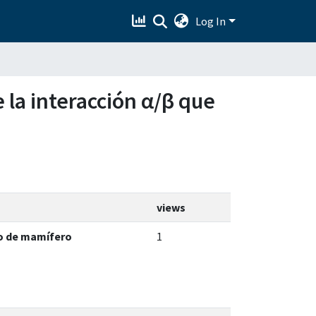
Log In
 la interacción α/β que
views
io de mamífero
1