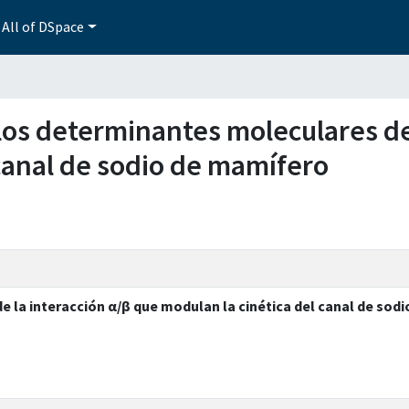
All of DSpace
e los determinantes moleculares de
 canal de sodio de mamífero
e la interacción α/β que modulan la cinética del canal de sod