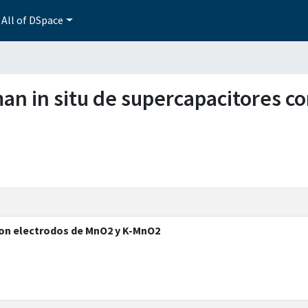
All of DSpace
aman in situ de supercapacitores 
con electrodos de MnO2 y K-MnO2