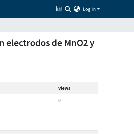
Log In
con electrodos de MnO2 y
views
0