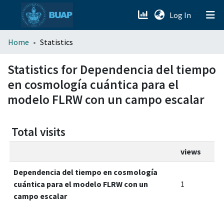
(current)
Log In
menu.section.about_menu
Home
Statistics
All of DSpace
Statistics for Dependencia del tiempo
en cosmología cuántica para el
modelo FLRW con un campo escalar
Total visits
views
Dependencia del tiempo en cosmología
cuántica para el modelo FLRW con un
1
campo escalar