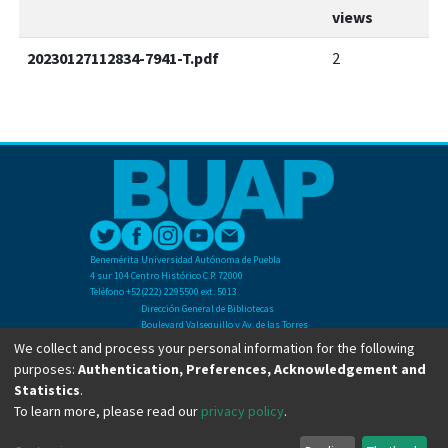
views
20230127112834-7941-T.pdf
2
Benemérita Universidad Autónoma de Puebla
4 sur 104 Centro Histórico C.P. 72000
Teléfono +52(222) 2295500 ext. 5013
Dirección General de Bibliotecas
Boulevard Valsequillo y Av. de las Torres
Ciudad Universitaria. Col. San Manuel
We collect and process your personal information for the following
C.P. 72570
purposes:
Authentication, Preferences, Acknowledgement and
Teléfono +52 (222) 2295500 Ext 2901
Statistics
.
To learn more, please read our
privacy policy
.