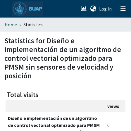
(current)
Log In
menu.section.about_menu
Home
Statistics
All of DSpace
Statistics for Diseño e
implementación de un algoritmo de
control vectorial optimizado para
PMSM sin sensores de velocidad y
posición
Total visits
views
Diseño e implementación de un algoritmo
de control vectorial optimizado para PMSM
0