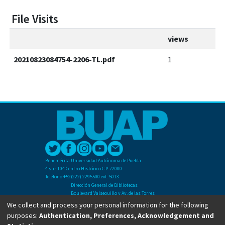
File Visits
views
20210823084754-2206-TL.pdf
1
Benemérita Universidad Autónoma de Puebla
4 sur 104 Centro Histórico C.P. 72000
Teléfono +52(222) 2295500 ext. 5013
Dirección General de Bibliotecas
Boulevard Valsequillo y Av. de las Torres
Ciudad Universitaria. Col. San Manuel
We collect and process your personal information for the following
C.P. 72570
purposes:
Authentication, Preferences, Acknowledgement and
Teléfono +52 (222) 2295500 Ext 2901