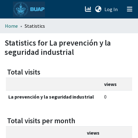
(current)
Log In
menu.section.about_menu
Home
Statistics
All of DSpace
Statistics for La prevención y la
seguridad industrial
Total visits
views
La prevención y la seguridad industrial
0
Total visits per month
views