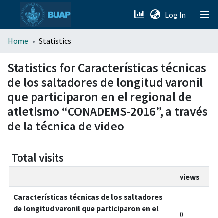
(current)
Log In
menu.section.about_menu
Home
Statistics
All of DSpace
Statistics for Características técnicas
de los saltadores de longitud varonil
que participaron en el regional de
atletismo “CONADEMS-2016”, a través
de la técnica de video
Total visits
views
Características técnicas de los saltadores
de longitud varonil que participaron en el
0