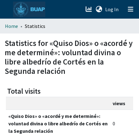
(current)
Log In
menu.section.about_menu
Home
Statistics
All of DSpace
Statistics for «Quiso Dios» o «acordé y
me determiné»: voluntad divina o
libre albedrío de Cortés en la
Segunda relación
Total visits
views
«Quiso Dios» o «acordé y me determiné»:
voluntad divina o libre albedrío de Cortés en
0
la Segunda relación