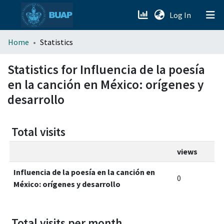
(current)
Log In
menu.section.about_menu
Home
Statistics
All of DSpace
Statistics for Influencia de la poesía
en la canción en México: orígenes y
desarrollo
Total visits
views
Influencia de la poesía en la canción en
0
México: orígenes y desarrollo
Total visits per month