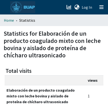
(current)
Log In
menu.section.about_menu
Home
Statistics
All of DSpace
Statistics for Elaboración de un
producto coagulado mixto con leche
bovina y aislado de proteína de
chícharo ultrasonicado
Total visits
views
Elaboración de un producto coagulado
mixto con leche bovina y aislado de
1
proteína de chícharo ultrasonicado