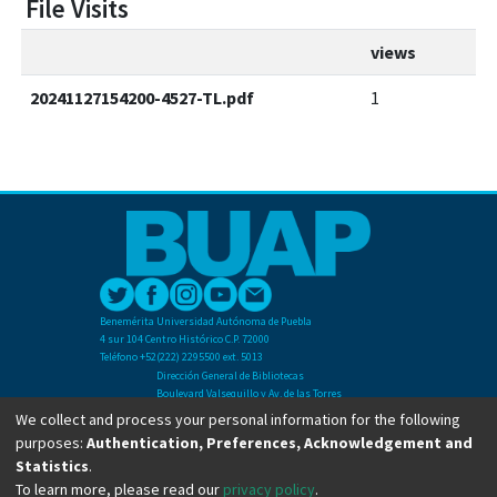
File Visits
views
20241127154200-4527-TL.pdf
1
Benemérita Universidad Autónoma de Puebla
4 sur 104 Centro Histórico C.P. 72000
Teléfono +52(222) 2295500 ext. 5013
Dirección General de Bibliotecas
Boulevard Valsequillo y Av. de las Torres
Ciudad Universitaria. Col. San Manuel
We collect and process your personal information for the following
C.P. 72570
purposes:
Authentication, Preferences, Acknowledgement and
Teléfono +52 (222) 2295500 Ext 2901
Statistics
.
To learn more, please read our
privacy policy
.