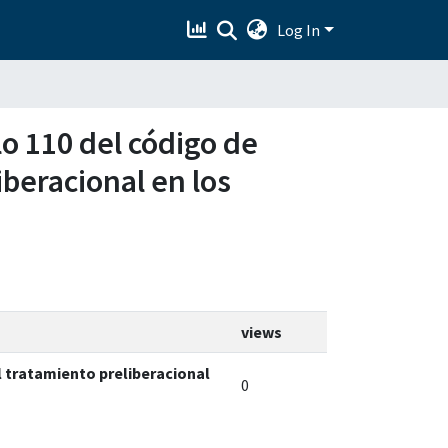
Log In
ulo 110 del código de
iberacional en los
views
el tratamiento preliberacional
0