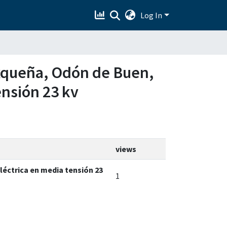
Log In
Taxqueña, Odón de Buen,
ensión 23 kv
views
léctrica en media tensión 23
1