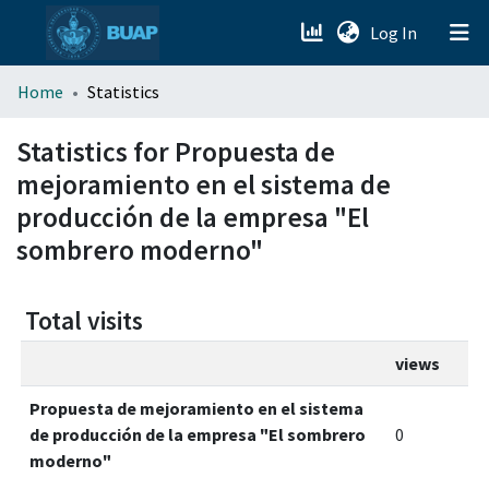
(current)
Log In
menu.section.about_menu
Home
Statistics
All of DSpace
Statistics for Propuesta de
mejoramiento en el sistema de
producción de la empresa "El
sombrero moderno"
Total visits
views
Propuesta de mejoramiento en el sistema
de producción de la empresa "El sombrero
0
moderno"