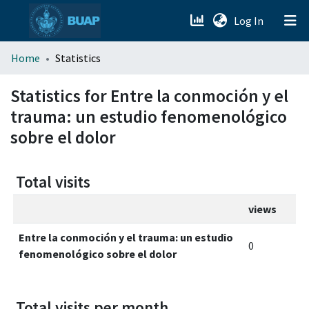
(current)
Log In
menu.section.about_menu
Home
Statistics
All of DSpace
Statistics for Entre la conmoción y el
trauma: un estudio fenomenológico
sobre el dolor
Total visits
views
Entre la conmoción y el trauma: un estudio
0
fenomenológico sobre el dolor
Total visits per month