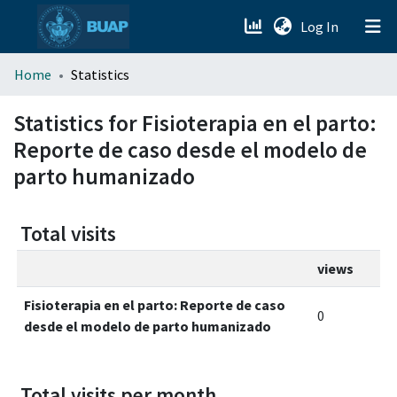
(current)
Log In
menu.section.about_menu
Home
Statistics
All of DSpace
Statistics for Fisioterapia en el parto:
Reporte de caso desde el modelo de
parto humanizado
Total visits
views
Fisioterapia en el parto: Reporte de caso
0
desde el modelo de parto humanizado
Total visits per month