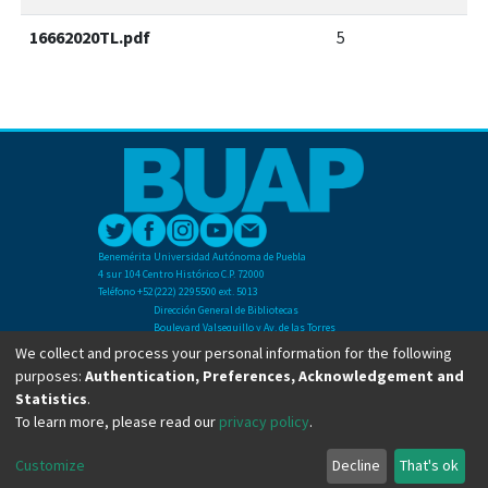
16662020TL.pdf
5
Benemérita Universidad Autónoma de Puebla
4 sur 104 Centro Histórico C.P. 72000
Teléfono +52(222) 2295500 ext. 5013
Dirección General de Bibliotecas
Boulevard Valsequillo y Av. de las Torres
Ciudad Universitaria. Col. San Manuel
We collect and process your personal information for the following
C.P. 72570
purposes:
Authentication, Preferences, Acknowledgement and
Teléfono +52 (222) 2295500 Ext 2901
Statistics
.
To learn more, please read our
privacy policy
.
Copyright © Dirección General de Bibliotecas - BUAP 2024. All right reserved.
Customize
Decline
That's ok