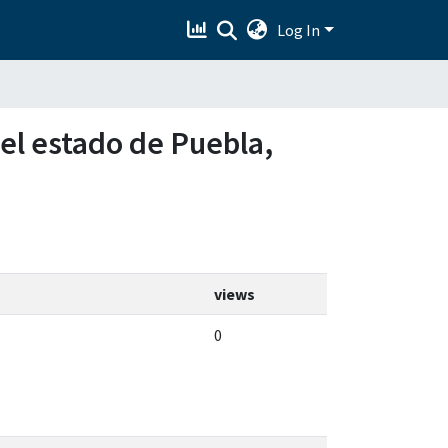
Log In
 el estado de Puebla,
views
0