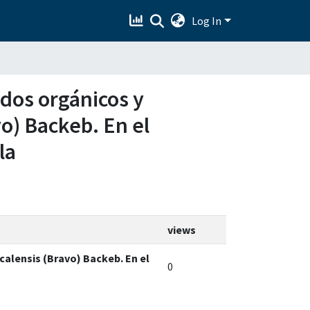
Log In
idos orgánicos y
o) Backeb. En el
la
views
alensis (Bravo) Backeb. En el
0