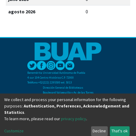
agosto 2026
0
Benemérita Universidad Autónoma de Puebla
4 sur 104 Centro Histórico C.P. 72000
Teléfono +52(222) 2295500 ext. 5013
Dirección General de Bibliotecas
Boulevard Valsequillo y Av. de las Torres
Ciudad Universitaria. Col. San Manuel
We collect and process your personal information for the following
C.P. 72570
purposes:
Authentication, Preferences, Acknowledgement and
Teléfono +52 (222) 2295500 Ext 2901
Statistics
.
To learn more, please read our
privacy policy
.
Copyright © Dirección General de Bibliotecas - BUAP 2024. All right reserved.
Customize
Decline
That's ok