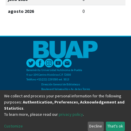
agosto 2026
0
Benemérita Universidad Autónoma de Puebla
4 sur 104 Centro Histórico C.P. 72000
Teléfono +52(222) 2295500 ext. 5013
Dirección General de Bibliotecas
Boulevard Valsequillo y Av. de las Torres
Ciudad Universitaria. Col. San Manuel
We collect and process your personal information for the following
C.P. 72570
purposes:
Authentication, Preferences, Acknowledgement and
Teléfono +52 (222) 2295500 Ext 2901
Statistics
.
To learn more, please read our
privacy policy
.
Copyright © Dirección General de Bibliotecas - BUAP 2024. All right reserved.
Customize
Decline
That's ok