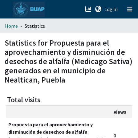
(current)
Log In
menu.section.about_menu
Home
Statistics
All of DSpace
Statistics for Propuesta para el
aprovechamiento y disminución de
desechos de alfalfa (Medicago Sativa)
generados en el municipio de
Nealtican, Puebla
Total visits
views
Propuesta para el aprovechamiento y
disminución de desechos de alfalfa
0